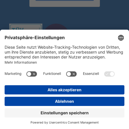
© 2026 Medexpert Gesellschaft für Klinikbetrieb mbH
|
emeis-deutschland.de
Datenschutz
Impressum
Barrierefreiheit